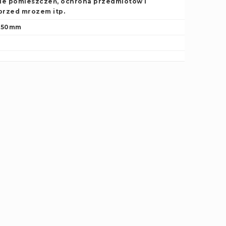
e pomieszczeń, ochrona przedmiotów i
przed mrozem itp.
250mm