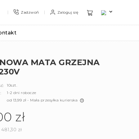
Zadzwoń
Zaloguj się
ontakt
ONOWA MATA GRZEJNA
230V
10szt.
ć:
1-2 dni robocze
:
od 13,99 zł
- Mała przesyłka kurierska
00 zł
Cena nie zawiera ewentualnych
kosztów płatności
481,30 zł