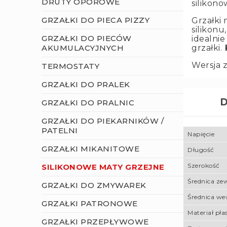
DRUTY OPOROWE
silikono
GRZAŁKI DO PIECA PIZZY
Grzałki
silikonu
GRZAŁKI DO PIECÓW
idealni
AKUMULACYJNYCH
grzałki.
K
Wersja 
TERMOSTATY
GRZAŁKI DO PRALEK
D
GRZAŁKI DO PRALNIC
GRZAŁKI DO PIEKARNIKÓW /
PATELNI
Napięcie
GRZAŁKI MIKANITOWE
Długość
Szerokość
SILIKONOWE MATY GRZEJNE
Średnica ze
GRZAŁKI DO ZMYWAREK
Średnica w
GRZAŁKI PATRONOWE
Materiał pła
GRZAŁKI PRZEPŁYWOWE