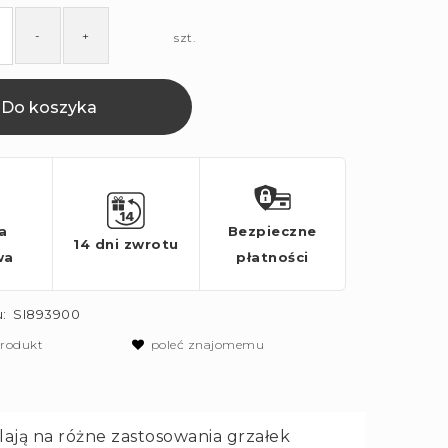
-
+
szt.
Do koszyka
a
Bezpieczne
14 dni zwrotu
wa
płatności
:
SI893900
produkt
poleć znajomemu
lają na różne zastosowania grzałek