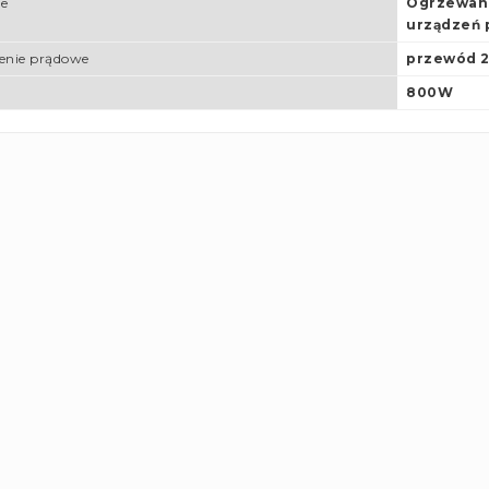
e
Ogrzewani
urządzeń 
nie prądowe
przewód 
800W