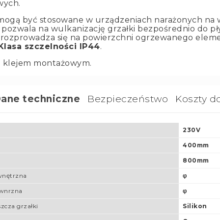
wych.
 mogą być stosowane w urządzeniach narażonych na w
, pozwala na wulkanizację grzałki bezpośrednio do pł
e rozprowadza się na powierzchni ogrzewanego elem
lasa szczelności IP44
.
z klejem montażowym.
ane techniczne
Bezpieczeństwo
Koszty d
230V
400mm
800mm
wnętrzna
φ
ewnrzna
φ
szcza grzałki
Silikon