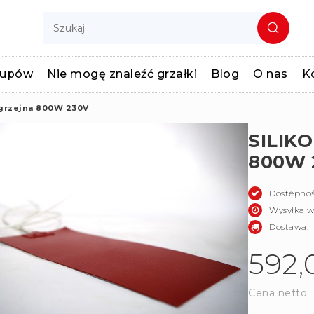
kupów
Nie mogę znaleźć grzałki
Blog
O nas
K
 grzejna 800W 230V
SILIK
800W 
Dostępnoś
Wysyłka w
Dostawa:
592,
Cena netto: