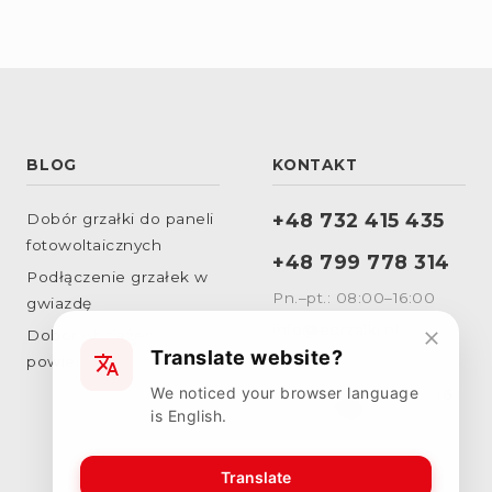
BLOG
KONTAKT
+48 732 415 435
Dobór grzałki do paneli
fotowoltaicznych
+48 799 778 314
Podłączenie grzałek w
Pn.–pt.: 08:00–16:00
gwiazdę
info@egrzalki.pl
Dobór obciążenia
Translate website?
powierzchniowego
Sklep stacjonarny:
We noticed your browser language
Wincentego Witosa 16
is English.
26-617 Radom
Translate