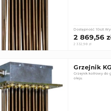
Dostępność: 10szt.
Wys
2 869,56 z
2 332,98 zł
Grzejnik K
Grzejnik kotłowy do 
oleju.