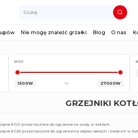
kupów
Nie mogę znaleźć grzałki
Blog
O nas
K
MOC
N
1500W
27000W
do
GRZEJNIKI KOT
zejne KGO przeznaczone do ogrzewania wody w kotłach.
zejne KGW przeznaczone do ogrzewania olejów lekkich i średnich w kot