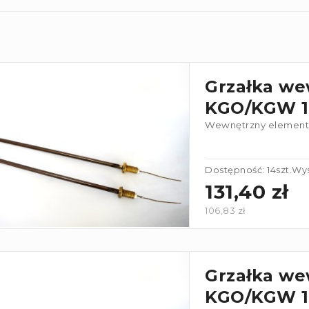
Grzałka we
KGO/KGW 1
Wewnętrzny element 
Dostępność: 14szt.
Wys
131,40 zł
106,83 zł
Grzałka we
KGO/KGW 1