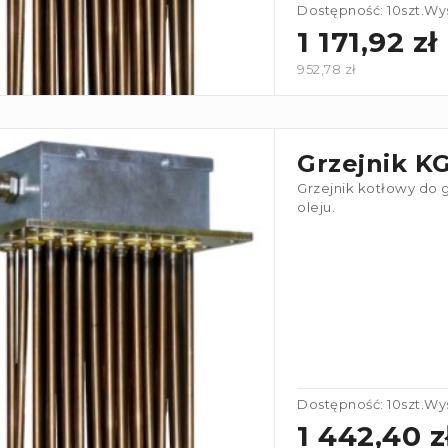
Dostępność: 10szt.
Wys
1 171,92 zł
952,78 zł
Grzejnik K
Grzejnik kotłowy do 
oleju.
Dostępność: 10szt.
Wys
1 442,40 z