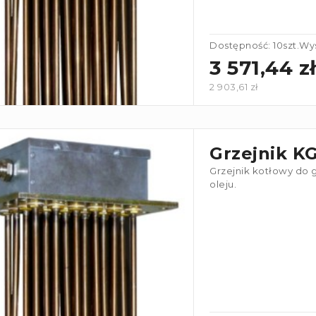
Dostępność: 10szt.
Wys
3 571,44 zł
2 903,61 zł
Grzejnik K
Grzejnik kotłowy do 
oleju.