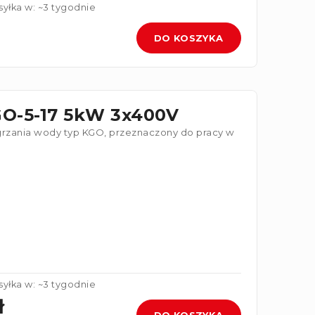
yłka w: ~3 tygodnie
DO KOSZYKA
GO-5-17 5kW 3x400V
grzania wody typ KGO, przeznaczony do pracy w
yłka w: ~3 tygodnie
ł
DO KOSZYKA