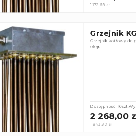
1 172,68 zł
Grzejnik K
Grzejnik kotłowy do 
oleju.
Dostępność: 10szt.
Wys
2 268,00 z
1 843,90 zł