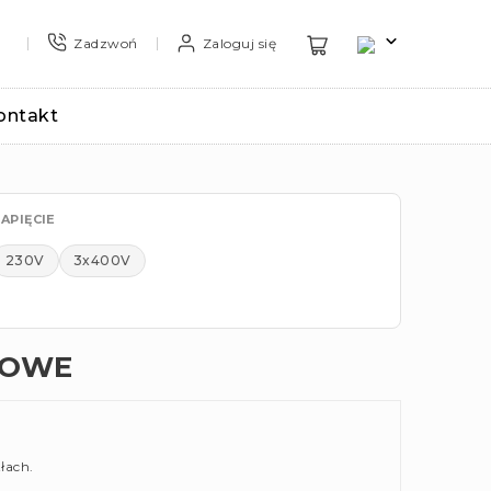
Zadzwoń
Zaloguj się
ontakt
APIĘCIE
230V
3x400V
ŁOWE
łach.