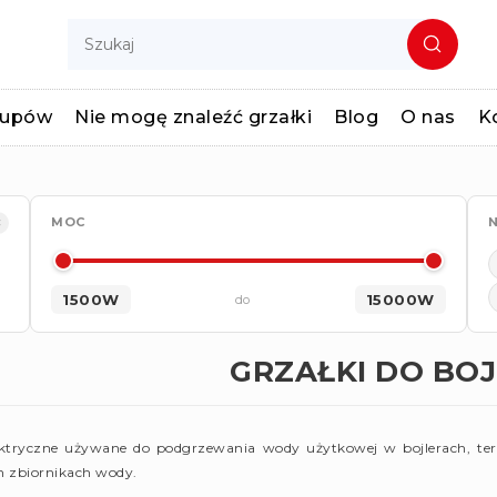
kupów
Nie mogę znaleźć grzałki
Blog
O nas
K
×
MOC
N
1500W
15000W
do
GRZAŁKI DO BO
ektryczne używane do podgrzewania wody użytkowej w bojlerach, te
h zbiornikach wody.