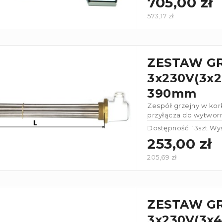
705,00 zł
573,17 zł
ZESTAW G
3x230V(3x2k
390mm
Zespół grzejny w kork
przyłącza do wytworn
połączonew gwiazdę
Dostępność: 13szt.
Wys
253,00 zł
205,69 zł
ZESTAW G
3x230V(3x4k