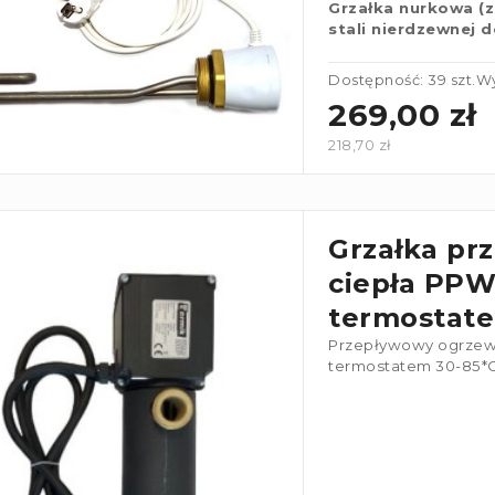
Grzałka nurkowa (
stali nierdzewnej
Dostępność: 39 szt.
Wy
269,00 zł
218,70 zł
Grzałka p
ciepła PPW
termostate
Przepływowy ogrzew
termostatem 30-85*