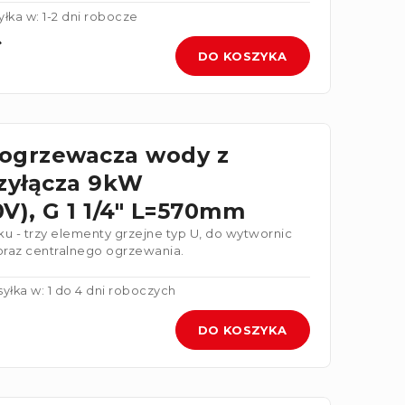
łka w: 1-2 dni robocze
ł
DO KOSZYKA
 ogrzewacza wody z
zyłącza 9kW
V), G 1 1/4" L=570mm
ku - trzy elementy grzejne typ U, do wytwornic
 oraz centralnego ogrzewania.
yłka w: 1 do 4 dni roboczych
DO KOSZYKA