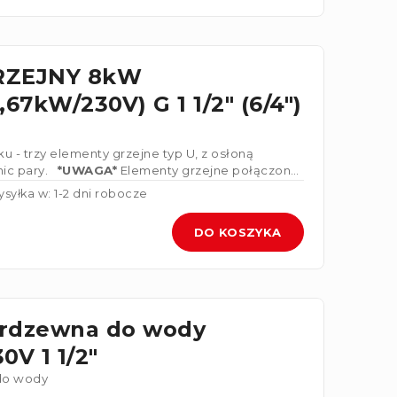
RZEJNY 8kW
67kW/230V) G 1 1/2" (6/4")
u - trzy elementy grzejne typ U, z osłoną
ic pary.
*UWAGA*
Elementy grzejne połączone
syłka w: 1-2 dni robocze
DO KOSZYKA
erdzewna do wody
0V 1 1/2"
do wody