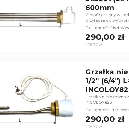
600mm
Zespół grzejny w kork
przyłącza do wytworn
połączone w gwiazd
Dostępność: 11szt.
Wysy
290,00 zł
235,77 zł
Grzałka ni
1/2" (6/4") 
INCOLOY82
Grzałka nierdzewna 20
INCOLOY825
Dostępność: 8szt.
Wys
290,00 zł
235,77 zł