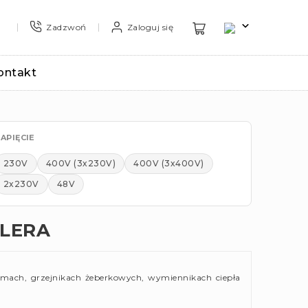
Zadzwoń
Zaloguj się
ontakt
APIĘCIE
230V
400V (3x230V)
400V (3x400V)
2x230V
48V
JLERA
rmach, grzejnikach żeberkowych, wymiennikach ciepła