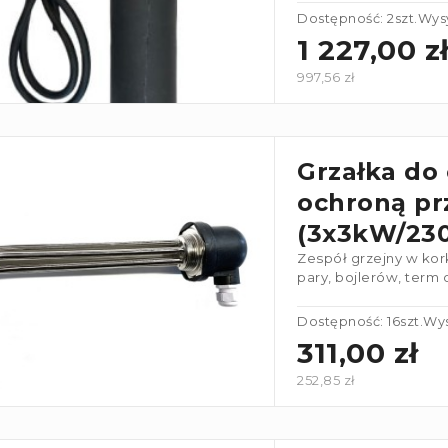
Dostępność: 2szt.
Wysy
1 227,00 z
997,56 zł
Grzałka do
ochroną pr
(3x3kW/230
Zespół grzejny w kor
pary, bojlerów, term
Dostępność: 16szt.
Wys
311,00 zł
252,85 zł