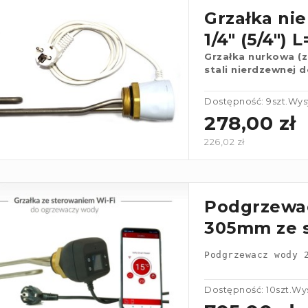
Grzałka ni
1/4" (5/4") 
Grzałka nurkowa (
stali nierdzewnej
Dostępność: 9szt.
Wysy
278,00 zł
226,02 zł
Podgrzewa
305mm ze 
Podgrzewacz wody 
Dostępność: 10szt.
Wys