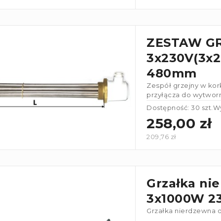
ZESTAW G
3x230V(3x2,
480mm
Zespół grzejny w kork
przyłącza do wytworn
w gwiazdę 3x230V
Dostępność: 30 szt.
Wy
258,00 zł
209,76 zł
Grzałka ni
3x1000W 23
Grzałka nierdzewna 