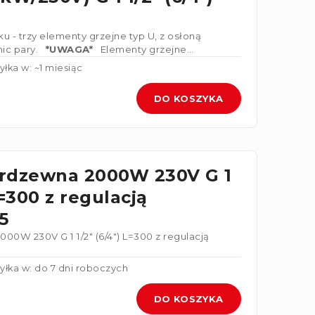
u - trzy elementy grzejne typ U, z osłoną
ic pary.
*UWAGA*
Elementy grzejne
ę 3x230V
łka w: ~1 miesiąc
DO KOSZYKA
erdzewna 2000W 230V G 1
L=300 z regulacją
5
00W 230V G 1 1/2" (6/4") L=300 z regulacją
yłka w: do 7 dni roboczych
DO KOSZYKA