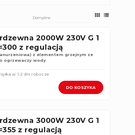
erdzewna 2000W 230V G 1
L=300 z regulacją
zanurzeniowa) z elementem grzejnym ze
 do ogrzewaczy wody
syłka w: 1-2 dni robocze
DO KOSZYKA
erdzewna 3000W 230V G 1
L=355 z regulacją