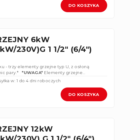
DO KOSZYKA
RZEJNY 6kW
W/230V)G 1 1/2" (6/4")
u - trzy elementy grzejne typ U, z osłoną
ic pary.*
*UWAGA*
Elementy grzejne
 3x230V
yłka w: 1 do 4 dni roboczych
DO KOSZYKA
RZEJNY 12kW
W/230V) G 1 1/2" (6/4")