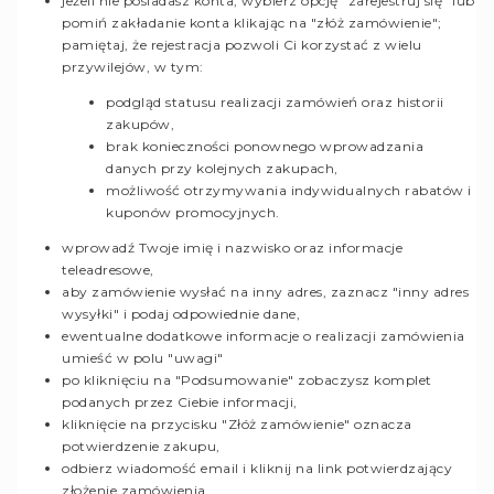
jeżeli nie posiadasz konta, wybierz opcję "zarejestruj się" lub
pomiń zakładanie konta klikając na "złóż zamówienie";
pamiętaj, że rejestracja pozwoli Ci korzystać z wielu
przywilejów, w tym:
podgląd statusu realizacji zamówień oraz historii
zakupów,
brak konieczności ponownego wprowadzania
danych przy kolejnych zakupach,
możliwość otrzymywania indywidualnych rabatów i
kuponów promocyjnych.
wprowadź Twoje imię i nazwisko oraz informacje
teleadresowe,
aby zamówienie wysłać na inny adres, zaznacz "inny adres
wysyłki" i podaj odpowiednie dane,
ewentualne dodatkowe informacje o realizacji zamówienia
umieść w polu "uwagi"
po kliknięciu na "Podsumowanie" zobaczysz komplet
podanych przez Ciebie informacji,
kliknięcie na przycisku "Złóż zamówienie" oznacza
potwierdzenie zakupu,
odbierz wiadomość email i kliknij na link potwierdzający
złożenie zamówienia.