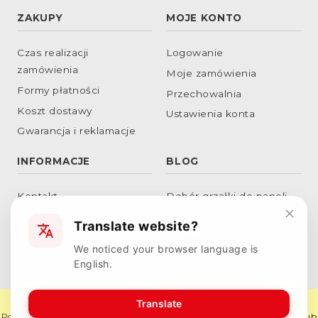
ZAKUPY
MOJE KONTO
Czas realizacji
Logowanie
zamówienia
Moje zamówienia
Formy płatności
Przechowalnia
Koszt dostawy
Ustawienia konta
Gwarancja i reklamacje
INFORMACJE
BLOG
Kontakt
Dobór grzałki do paneli
fotowoltaicznych
O nas
Translate website?
Podłączenie grzałek w
RODO
We noticed your browser language is
gwiazdę
English.
Dobór obciążenia
powierzchniowego
Translate
Strona korzysta z plików cookies w celu realizacji usług i zgodnie z
Polityką Plików Cookies
. Możesz określić warunki przechowywania lub