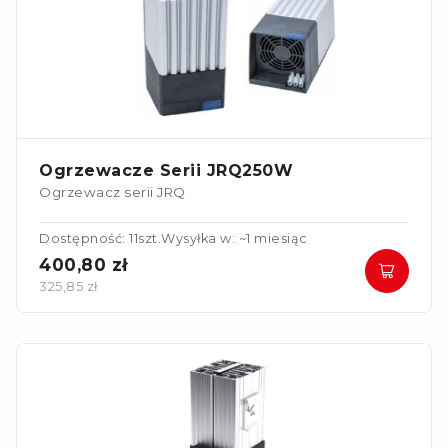
Ogrzewacze Serii JRQ250W
Ogrzewacz serii JRQ
Dostępność: 11szt.
Wysyłka w: ~1 miesiąc
400,80 zł
325,85 zł