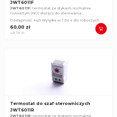
JWT6011F
JWT6011F:
termostat ze stykiem normalnie
rozwartym (NO) służący do sterowania
wentylatorami, wymiennikami ciepła lub do
Dostępność: 4szt.
Wysyłka w: 1 do 4 dni roboczych
włączania urządzeń alarmowych w przypadku
60,00 zł
przekroczenia temperatury.
48,78 zł
Termostat do szaf sterowniczych
JWT6011R
JWT6011R:
termostat ze stykiem normalnie