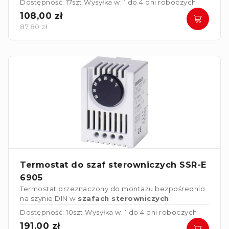
Dostępność: 17szt.
Wysyłka w: 1 do 4 dni roboczych
2. Termostat ze stykiem normalnie rozwartym (NO)
108,00 zł
służący do sterowania wentylatorami,
87,80 zł
wymiennikami ciepła lub do włączania urządzeń
alarmowych w przypadku przekroczenia
temperatury.
Termostat do szaf sterowniczych SSR-E
6905
Termostat przeznaczony do montażu bezpośrednio
na szynie DIN w
szafach sterowniczych
.
Dostępność: 10szt.
Wysyłka w: 1 do 4 dni roboczych
191,00 zł