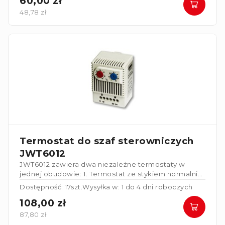
60,00 zł
48,78 zł
Termostat do szaf sterowniczych
JWT6012
JWT6012 zawiera dwa niezależne termostaty w
jednej obudowie:
1. Termostat ze stykiem normalnie
zwartym (NC) służący do sterowania ogrzewaczami.
Dostępność: 17szt.
Wysyłka w: 1 do 4 dni roboczych
2. Termostat ze stykiem normalnie rozwartym (NO)
108,00 zł
służący do sterowania wentylatorami,
wymiennikami ciepła lub do włączania urządzeń
87,80 zł
alarmowych w przypadku przekroczenia