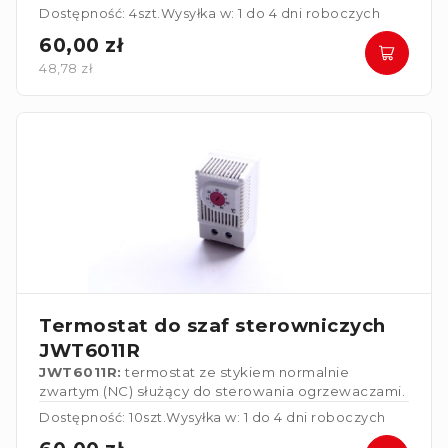
wentylatorami, wymiennikami ciepła lub do
Dostępność: 4szt.
Wysyłka w: 1 do 4 dni roboczych
włączania urządzeń alarmowych w przypadku
60,00 zł
przekroczenia temperatury.
48,78 zł
Termostat do szaf sterowniczych
JWT6011R
JWT6011R:
termostat ze stykiem normalnie
zwartym (NC) służący do sterowania ogrzewaczami.
Dostępność: 10szt.
Wysyłka w: 1 do 4 dni roboczych