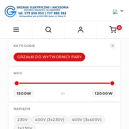
×
KATEGORIE
GRZAŁKI DO WYTWORNICY PARY
MOC
1500W
12000W
do
NAPIĘCIE
230V
400V (3x230V)
400V (3x400V)
2x230V