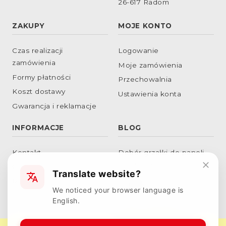
26-617 Radom
ZAKUPY
MOJE KONTO
Czas realizacji
Logowanie
zamówienia
Moje zamówienia
Formy płatności
Przechowalnia
Koszt dostawy
Ustawienia konta
Gwarancja i reklamacje
INFORMACJE
BLOG
Kontakt
Dobór grzałki do paneli
fotowoltaicznych
O nas
Translate website?
Podłączenie grzałek w
RODO
We noticed your browser language is
gwiazdę
English.
Dobór obciążenia
powierzchniowego