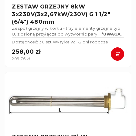
ZESTAW GRZEJNY 8kW
3x230V(3x2,67kW/230V) G 1 1/2"
(6/4") 480mm
Zespół grzejny w korku - trzy elementy grzejne typ
U, z osłoną przyłącza do wytwornic pary.
*UWAGA*
Elementy grzejne połączone w gwiazdę 3x230V
Dostępność: 30 szt.
Wysyłka w: 1-2 dni robocze
258,00 zł
209,76 zł