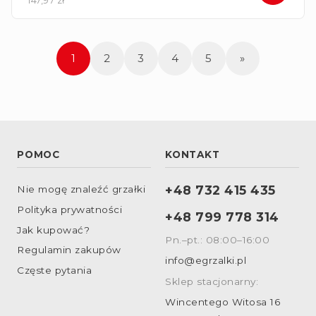
147,97 zł
1
2
3
4
5
»
POMOC
KONTAKT
+48 732 415 435
Nie mogę znaleźć grzałki
Polityka prywatności
+48 799 778 314
Jak kupować?
Pn.–pt.: 08:00–16:00
Regulamin zakupów
info@egrzalki.pl
Częste pytania
Sklep stacjonarny:
Wincentego Witosa 16