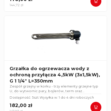
144,72 zł
Grzałka do ogrzewacza wody z
ochroną przyłącza 4,5kW (3x1,5kW),
G 1 1/4" L=350mm
Zespół grzejny w korku - trzy elementy grzejne typ
U, do wytwornic pary, bojlerów, term oraz
centralnego ogrzewania
z osłona przyłącza.
Dostępność: 5szt.
Wysyłka w: 1 do 4 dni roboczych
182,00 zł