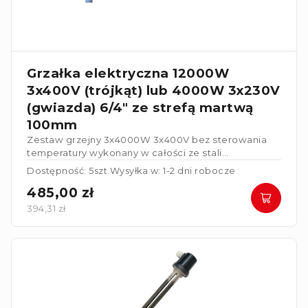
Grzałka elektryczna 12000W
3x400V (trójkąt) lub 4000W 3x230V
(gwiazda) 6/4" ze strefą martwą
100mm
Zestaw grzejny 3x4000W 3x400V bez sterowania
temperatury wykonany w całości ze stali
nierdzewnej. Grzałka posiada strefę martwą
Dostępność: 5szt.
Wysyłka w: 1-2 dni robocze
100mm
.
485,00 zł
394,31 zł