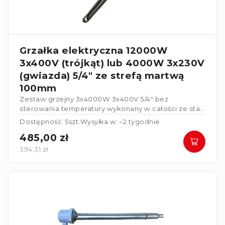
Grzałka elektryczna 12000W
3x400V (trójkąt) lub 4000W 3x230V
(gwiazda) 5/4" ze strefą martwą
100mm
Zestaw grzejny 3x4000W 3x400V 5/4" bez
sterowania temperatury wykonany w całości ze stali
nierdzewnej. Grzałka posiada strefę martwą
Dostępność: 5szt.
Wysyłka w: ~2 tygodnie
100mm
.
485,00 zł
394,31 zł