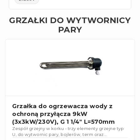
GRZAŁKI DO WYTWORNICY
PARY
Grzałka do ogrzewacza wody z
ochroną przyłącza 9kW
(3x3kW/230V), G 1 1/4" L=570mm
Zespół grzejny w korku - trzy elementy grzejne typ
U, do wytwornic pary, bojlerów, term oraz