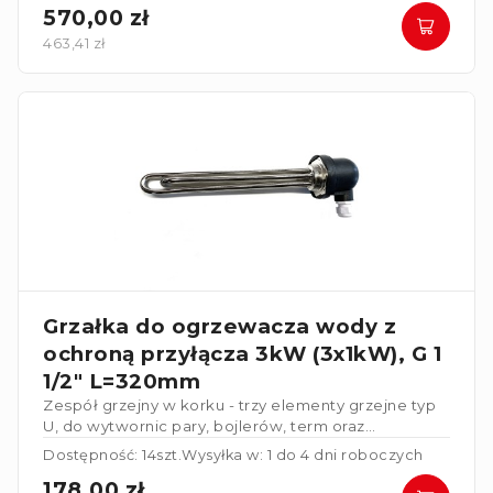
570,00 zł
463,41 zł
Grzałka do ogrzewacza wody z
ochroną przyłącza 3kW (3x1kW), G 1
1/2" L=320mm
Zespół grzejny w korku - trzy elementy grzejne typ
U, do wytwornic pary, bojlerów, term oraz
centralnego ogrzewania
z osłona przyłącza.
Dostępność: 14szt.
Wysyłka w: 1 do 4 dni roboczych
178,00 zł