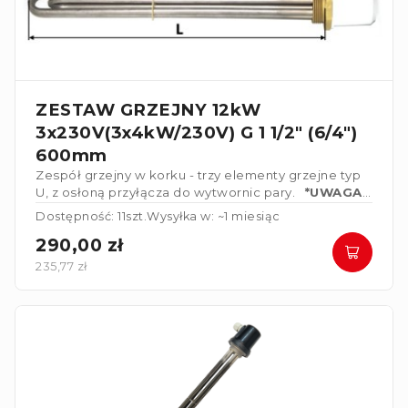
ZESTAW GRZEJNY 12kW
3x230V(3x4kW/230V) G 1 1/2" (6/4")
600mm
Zespół grzejny w korku - trzy elementy grzejne typ
U, z osłoną przyłącza do wytwornic pary.
*UWAGA*
Elementy grzejne połączone w gwiazdę 3x230V
Dostępność: 11szt.
Wysyłka w: ~1 miesiąc
290,00 zł
235,77 zł