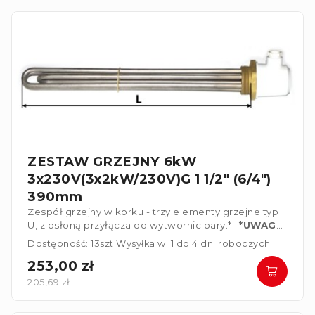
ZESTAW GRZEJNY 6kW
3x230V(3x2kW/230V)G 1 1/2" (6/4")
390mm
Zespół grzejny w korku - trzy elementy grzejne typ
U, z osłoną przyłącza do wytwornic pary.*
*UWAGA*
Elementy grzejne połączonew gwiazdę 3x230V
Dostępność: 13szt.
Wysyłka w: 1 do 4 dni roboczych
253,00 zł
205,69 zł