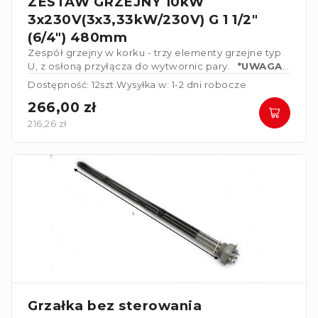
ZESTAW GRZEJNY 10kW
3x230V(3x3,33kW/230V) G 1 1/2"
(6/4") 480mm
Zespół grzejny w korku - trzy elementy grzejne typ
U, z osłoną przyłącza do wytwornic pary.
*UWAGA*
Elementy grzejne połączone w gwiazdę 3x230V
Dostępność: 12szt.
Wysyłka w: 1-2 dni robocze
266,00 zł
216,26 zł
Grzałka bez sterowania