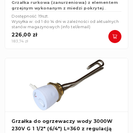
Grzałka rurkowa (zanurzeniowa) z elementem
grzejnym wykonanym z miedzi pokrytej
powłoką niklową do ogrzewaczy wody.
Dostępność: 19szt.
Wysyłka w: od 1 do 14 dni w zależności od aktualnych
stanów magazynowych (info tel/email)
226,00 zł
183,74 zł
Grzałka do ogrzewaczy wody 3000W
230V G 1 1/2" (6/4") L=360 z regulacją