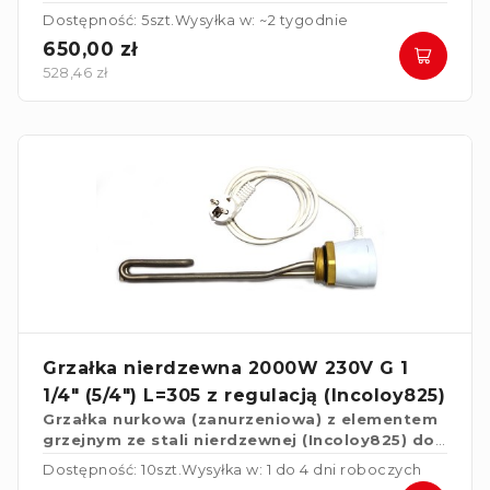
pionowego z termostatem 5-90*C STB 90-110*C
Dostępność: 5szt.
Wysyłka w: ~2 tygodnie
650,00 zł
528,46 zł
Grzałka nierdzewna 2000W 230V G 1
1/4" (5/4") L=305 z regulacją (Incoloy825)
Grzałka nurkowa (zanurzeniowa) z elementem
grzejnym ze stali nierdzewnej (Incoloy825) do
ogrzewaczy wody
Dostępność: 10szt.
Wysyłka w: 1 do 4 dni roboczych