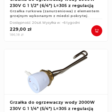
230V G 1 1/2" (6/4") L=305 z regulacją
Grzałka rurkowa (zanurzeniowa) z elementem
grzejnym wykonanym z miedzi pokrytej
powłoką niklową do ogrzewaczy wody.
Dostępność: 20szt.
Wysyłka w: ~6 tygodni
229,00 zł
186,18 zł
Grzałka do ogrzewaczy wody 2000W
230V G 1 1/4" (5/4") L=305 z regulacją