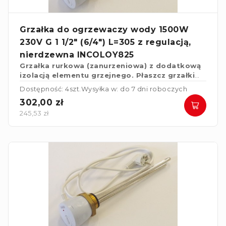
Grzałka do ogrzewaczy wody 1500W
230V G 1 1/2" (6/4") L=305 z regulacją,
nierdzewna INCOLOY825
Grzałka rurkowa (zanurzeniowa) z dodatkową
izolacją elementu grzejnego. Płaszcz grzałki
wykonany ze stali nierdzewnej, żaroodpornej
Dostępność: 4szt.
Wysyłka w: do 7 dni roboczych
INCOLOY825 z wyższą odpornością na
302,00 zł
przegrzewanie oraz działania agresywne.
245,53 zł