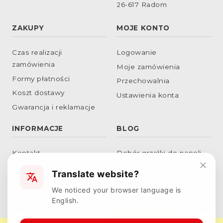
26-617 Radom
ZAKUPY
MOJE KONTO
Czas realizacji
Logowanie
zamówienia
Moje zamówienia
Formy płatności
Przechowalnia
Koszt dostawy
Ustawienia konta
Gwarancja i reklamacje
INFORMACJE
BLOG
Kontakt
Dobór grzałki do paneli
fotowoltaicznych
O nas
Translate website?
Podłączenie grzałek w
RODO
We noticed your browser language is
gwiazdę
English.
Dobór obciążenia
powierzchniowego