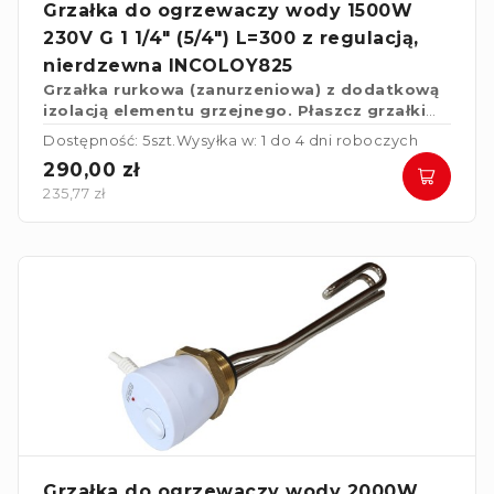
Grzałka do ogrzewaczy wody 1500W
230V G 1 1/4" (5/4") L=300 z regulacją,
nierdzewna INCOLOY825
Grzałka rurkowa (zanurzeniowa) z dodatkową
izolacją elementu grzejnego. Płaszcz grzałki
wykonany ze stali nierdzewnej, żaroodpornej
Dostępność: 5szt.
Wysyłka w: 1 do 4 dni roboczych
INCOLOY825 z wyższą odpornością na
290,00 zł
przegrzewanie oraz działania agresywne.
235,77 zł
Grzałka do ogrzewaczy wody 2000W