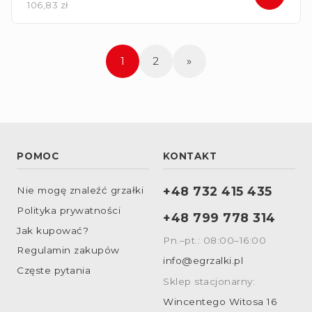
106,83 zł
1
2
»
POMOC
KONTAKT
+48 732 415 435
Nie mogę znaleźć grzałki
Polityka prywatności
+48 799 778 314
Jak kupować?
Pn.–pt.: 08:00–16:00
Regulamin zakupów
info@egrzalki.pl
Częste pytania
Sklep stacjonarny:
Wincentego Witosa 16