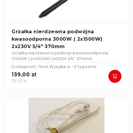
Grzałka nierdzewna podwójna
kwasoodporna 3000W ( 2x1500W)
2x230V 5/4" 370mm
Grzałka nierdzewna podwójna kwasoodporna
3000W ( 2x1500W) 2x230V 5/4" 370mm
Dostępność: 10szt.
Wysyłka w: ~2 tygodnie
139,00 zł
113,01 zł