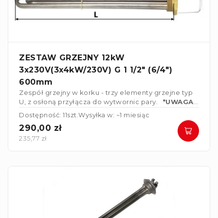
ZESTAW GRZEJNY 12kW
3x230V(3x4kW/230V) G 1 1/2" (6/4")
600mm
Zespół grzejny w korku - trzy elementy grzejne typ
U, z osłoną przyłącza do wytwornic pary.
*UWAGA*
Elementy grzejne połączone w gwiazdę 3x230V
Dostępność: 11szt.
Wysyłka w: ~1 miesiąc
290,00 zł
235,77 zł