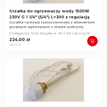
Grzałka do ogrzewaczy wody 1500W
230V G 1 1/4" (5/4") L=300 z regulacją
Grzałka rurkowa (zanurzeniowa) z elementem
grzejnym wykonanym z miedzi pokrytej
powłoką niklową do ogrzewaczy wody.
Dostępność: 10szt.
Wysyłka w: do 7 dni roboczych
224,00 zł
182,11 zł