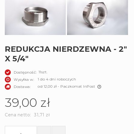
REDUKCJA NIERDZEWNA - 2"
X 5/4"
11szt.
Dostępność:
1 do 4 dni roboczych
Wysyłka w:
od 12,00 zł
- Paczkomat InPost
Dostawa:
Cena nie zawiera ewentualnych kosztów płatności
39,00 zł
Cena netto:
31,71 zł