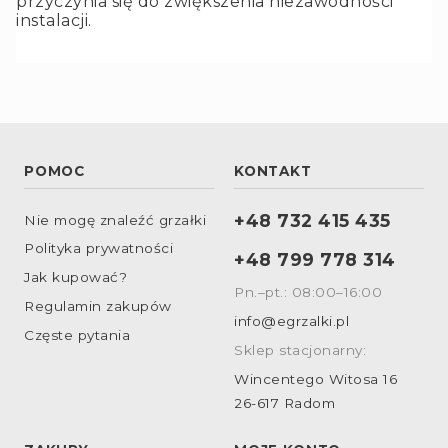
przyczynia się do zwiększenia niezawodności
instalacji.
POMOC
KONTAKT
+48 732 415 435
Nie mogę znaleźć grzałki
Polityka prywatności
+48 799 778 314
Jak kupować?
Pn.–pt.: 08:00–16:00
Regulamin zakupów
info@egrzalki.pl
Częste pytania
Sklep stacjonarny:
Wincentego Witosa 16
26-617 Radom