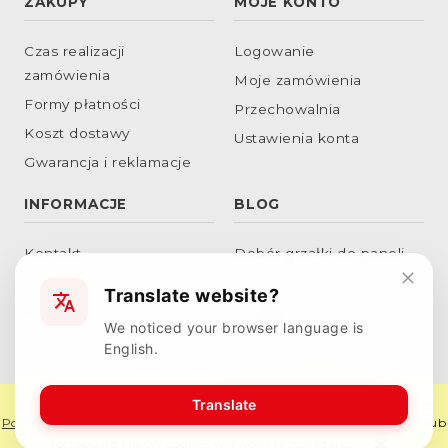
ZAKUPY
MOJE KONTO
Czas realizacji
Logowanie
zamówienia
Moje zamówienia
Formy płatności
Przechowalnia
Koszt dostawy
Ustawienia konta
Gwarancja i reklamacje
INFORMACJE
BLOG
Kontakt
Dobór grzałki do paneli
fotowoltaicznych
O nas
Translate website?
Podłączenie grzałek w
RODO
We noticed your browser language is
gwiazdę
English.
Dobór obciążenia
powierzchniowego
Translate
Strona korzysta z plików cookies w celu realizacji usług i zgodnie z
Polityką Plików Cookies
. Możesz określić warunki przechowywania lub
dostępu do plików cookies w Twojej przeglądarce.