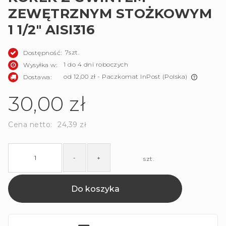
ZEWĘTRZNYM STOŻKOWYM
1 1/2" AISI316
7szt.
Dostępność:
1 do 4 dni roboczych
Wysyłka w:
od 12,00 zł
- Paczkomat InPost
(Polska)
Dostawa:
Cena nie zawiera ewentualnych kosztów płatności
30,00 zł
Cena netto:
24,39 zł
-
+
szt.
Do koszyka